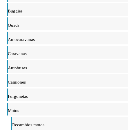
Buggies
Quads
Autocaravanas
Caravanas
Autobuses
Camiones
Furgonetas
Motos
Recambios motos