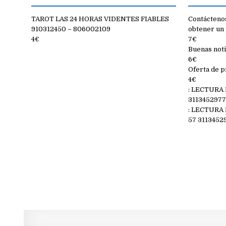
TAROT LAS 24 HORAS VIDENTES FIABLES
Contáctenos
910312450 – 806002109
obtener un 
4€
7€
Buenas noti
6€
Oferta de p
4€
: LECTURA
311345297
: LECTURA
57 3113452