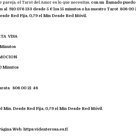
e pareja, el Tarot del Amor es lo que necesitas,
con un llamado puedo
ón al
910 076 133 desde 5 € los 15 minutos o ha nuestro Tarot 806 00 
Desde Red Fija, 0,79 el Min Desde Red Móvil.
TA VISA
 Minutos
OMOCION
0 Minutos
arata 806 00 21 46
el Min. Desde Red Fija, 0,79 el Min Desde Red Móvil.
 Página Web:
https:videnterosa.es.tl
e