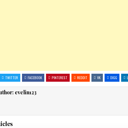
TWITTER
FACEBOOK
PINTEREST
REDDIT
VK
DIGG
uthor:
evelin123
icles