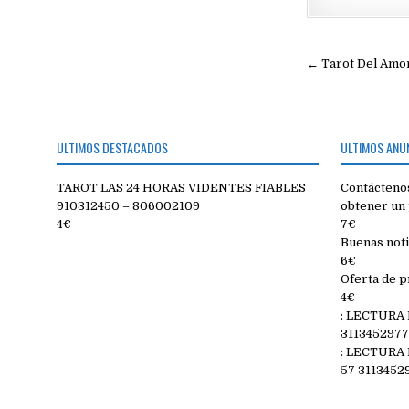
Navegac
← Tarot Del Amor
de
entradas
ÚLTIMOS DESTACADOS
ÚLTIMOS ANU
TAROT LAS 24 HORAS VIDENTES FIABLES
Contáctenos
910312450 – 806002109
obtener un 
4€
7€
Buenas noti
6€
Oferta de p
4€
: LECTURA
311345297
: LECTURA
57 3113452