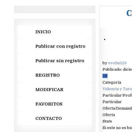
C
INICIO
Publicar con registro
Publicar sin registro
by
evelin123
Publicado: dici
REGISTRO
5€
Categoría
Videncia y Taro
MODIFICAR
Particular/Prof
Particular
FAVORITOS
Oferta/Demand
Oferta
CONTACTO
Stats
Si este no es b