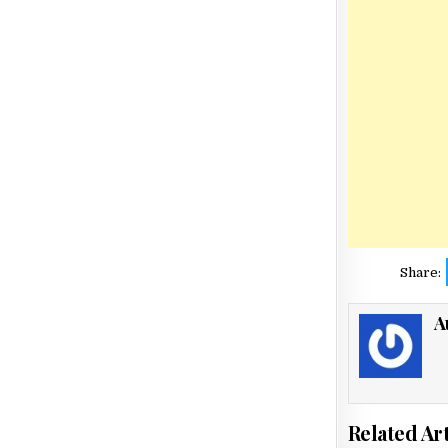
Share:
A
Related Art