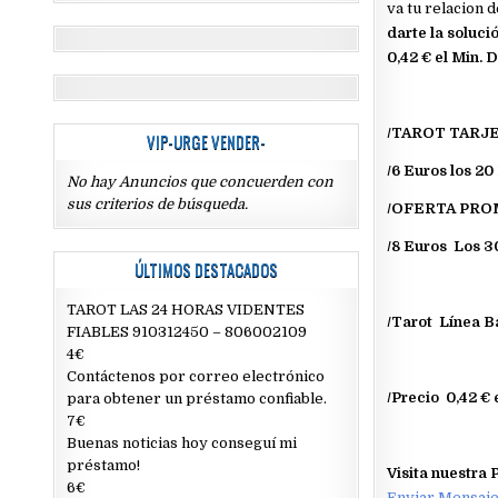
va tu relacion d
darte la soluci
0,42 € el Min. 
/TAROT TARJE
VIP-URGE VENDER-
/6 Euros los 20
No hay Anuncios que concuerden con
sus criterios de búsqueda.
/OFERTA PR
/8 Euros Los 3
ÚLTIMOS DESTACADOS
TAROT LAS 24 HORAS VIDENTES
/Tarot Línea B
FIABLES 910312450 – 806002109
4€
Contáctenos por correo electrónico
/Precio 0,42 € 
para obtener un préstamo confiable.
7€
Buenas noticias hoy conseguí mi
préstamo!
Visita nuestra
6€
Enviar Mensaj